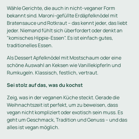
Wähle Gerichte, die auch in nicht-veganer Form
bekannt sind. Maroni-gefüllte Erdäpfelknödel mit
Bratensauce und Rotkraut – das kennt jeder, das liebt
jeder. Niemand fühlt sich überfordert oder denkt an
"komisches Hippie-Essen". Es ist einfach gutes,
traditionelles Essen.
Als Dessert Apfelknödel mit Mostschaum oder eine
schöne Auswahl an Keksen wie Vanillekipferln und
Rumkugeln. Klassisch, festlich, vertraut.
Sei stolz auf das, was du kochst
Zeig, was in der veganen Küche steckt. Gerade die
Weihnachtszeit ist perfekt, um zu beweisen, dass
vegan nicht kompliziert oder exotisch sein muss. Es
geht um Geschmack, Tradition und Genuss – und das
alles ist vegan möglich.