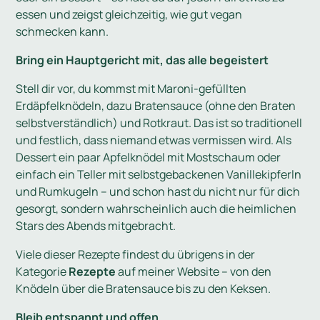
essen und zeigst gleichzeitig, wie gut vegan
schmecken kann.
Bring ein Hauptgericht mit, das alle begeistert
Stell dir vor, du kommst mit Maroni-gefüllten
Erdäpfelknödeln, dazu Bratensauce (ohne den Braten
selbstverständlich) und Rotkraut. Das ist so traditionell
und festlich, dass niemand etwas vermissen wird. Als
Dessert ein paar Apfelknödel mit Mostschaum oder
einfach ein Teller mit selbstgebackenen Vanillekipferln
und Rumkugeln – und schon hast du nicht nur für dich
gesorgt, sondern wahrscheinlich auch die heimlichen
Stars des Abends mitgebracht.
Viele dieser Rezepte findest du übrigens in der
Kategorie
Rezepte
auf meiner Website – von den
Knödeln über die Bratensauce bis zu den Keksen.
Bleib entspannt und offen