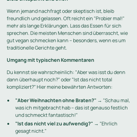
Wenn jemand nachfragt oder skeptisch ist, bleib
freundlich und gelassen. Oft reicht ein "Probier mal!"
mehr als lange Erklärungen. Lass das Essen für sich
sprechen. Die meisten Menschen sind überrascht, wie
gut vegan schmecken kann – besonders, wenn es um
traditionelle Gerichte geht.
Umgang mit typischen Kommentaren
Du kennst sie wahrscheinlich: "Aber was isst du denn
dann überhaupt noch?" oder "Ist das nicht total
kompliziert?" Hier meine bewährten Antworten:
"Aber Weihnachten ohne Braten?"
→ "Schau mal,
was ich mitgebracht hab – das ist genauso festlich
und schmeckt fantastisch!"
"Ist das nicht viel zu aufwendig?"
→ "Ehrlich
gesagt nicht."