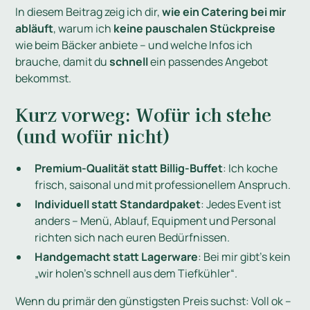
In diesem Beitrag zeig ich dir,
wie ein Catering bei mir
abläuft
, warum ich
keine pauschalen Stückpreise
wie beim Bäcker anbiete – und welche Infos ich
brauche, damit du
schnell
ein passendes Angebot
bekommst.
Kurz vorweg: Wofür ich stehe
(und wofür nicht)
Premium-Qualität statt Billig-Buffet
: Ich koche
frisch, saisonal und mit professionellem Anspruch.
Individuell statt Standardpaket
: Jedes Event ist
anders – Menü, Ablauf, Equipment und Personal
richten sich nach euren Bedürfnissen.
Handgemacht statt Lagerware
: Bei mir gibt’s kein
„wir holen’s schnell aus dem Tiefkühler“.
Wenn du primär den günstigsten Preis suchst: Voll ok –