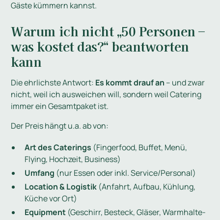
Gäste kümmern kannst.
Warum ich nicht „50 Personen –
was kostet das?“ beantworten
kann
Die ehrlichste Antwort:
Es kommt drauf an
– und zwar
nicht, weil ich ausweichen will, sondern weil Catering
immer ein Gesamtpaket ist.
Der Preis hängt u.a. ab von:
Art des Caterings
(Fingerfood, Buffet, Menü,
Flying, Hochzeit, Business)
Umfang
(nur Essen oder inkl. Service/Personal)
Location & Logistik
(Anfahrt, Aufbau, Kühlung,
Küche vor Ort)
Equipment
(Geschirr, Besteck, Gläser, Warmhalte-