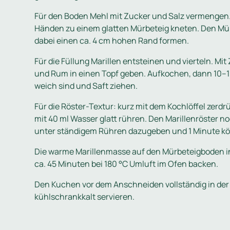
Für den Boden Mehl mit Zucker und Salz vermengen
Händen zu einem glatten Mürbeteig kneten. Den Mür
dabei einen ca. 4 cm hohen Rand formen.
Für die Füllung Marillen entsteinen und vierteln. Mi
und Rum in einen Topf geben. Aufkochen, dann 10–15 
weich sind und Saft ziehen.
Für die Röster-Textur: kurz mit dem Kochlöffel zerd
mit 40 ml Wasser glatt rühren. Den Marillenröster
unter ständigem Rühren dazugeben und 1 Minute kö
Die warme Marillenmasse auf den Mürbeteigboden in
ca. 45 Minuten bei 180 °C Umluft im Ofen backen.
Den Kuchen vor dem Anschneiden vollständig in de
kühlschrankkalt servieren.