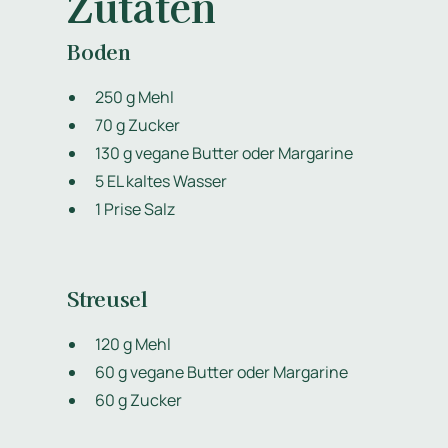
Zutaten
Boden
250 g Mehl
70 g Zucker
130 g vegane Butter oder Margarine
5 EL kaltes Wasser
1 Prise Salz
Streusel
120 g Mehl
60 g vegane Butter oder Margarine
60 g Zucker