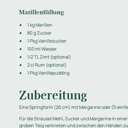
Marillenfüllung
1 kg Marillen
80 g Zucker
1 Pkg Vanillezucker
100 ml Wasser
1/2 TL Zimt (optional)
2 cl Rum (optional)
1 Pkg Vanillepudding
Zubereitung
Eine Springform (26 cm) mit Margarine oder Öl einfe
Für die Streusel Mehl, Zucker und Margarine in ein
groben Teig verkneten und zwischen den Händen zu S