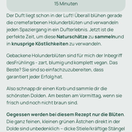
15 Minuten
Der Duft liegt schon in der Luft! Überall blühen gerade
die cremefarbenen Holunderblüten und verwandeln
jeden Spaziergang in ein Dufterlebnis. Jetzt ist die
perfekte Zeit, um diese
Naturschätze
zu
sammeln
und
in
knusprige Köstlichkeiten
zu verwandeln.
Gebackene Holunderblüten sind für mich der Inbegriff
desFrühlings - zart, blumig und komplett vegan. Das
Beste? Sie sind so einfachzuzubereiten, dass
garantiert jeder Erfolg hat.
Also schnapp dir einen Korb und sammle dir die
schönsten Dolden. Am besten am Vormittag, wenn sie
frisch und noch nicht braun sind.
Gegessen werden bei diesem Rezept nur die Blüten
.
Die ganz feinen, kleinen grünen Ästchen direkt in der
Dolde sind unbedenklich – dicke Stiele/kräftige Stängel