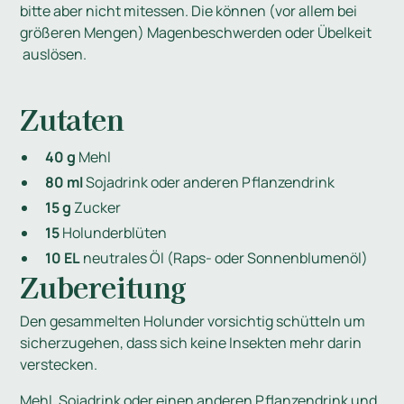
bitte aber nicht mitessen. Die können (vor allem bei
größeren Mengen) Magenbeschwerden oder Übelkeit
auslösen.
Zutaten
40 g
Mehl
80 ml
Sojadrink oder anderen Pflanzendrink
15 g
Zucker
15
Holunderblüten
10 EL
neutrales Öl (Raps- oder Sonnenblumenöl)
Zubereitung
Den gesammelten Holunder vorsichtig schütteln um
sicherzugehen, dass sich keine Insekten mehr darin
verstecken.
Mehl, Sojadrink oder einen anderen Pflanzendrink und