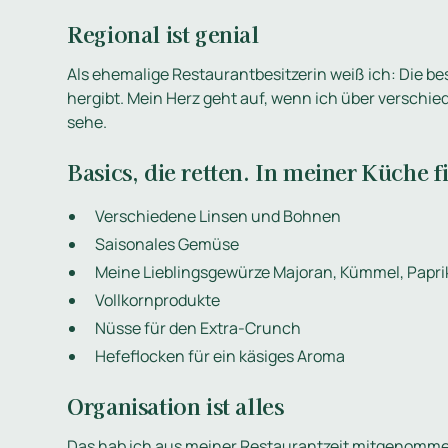
Regional ist genial
Als ehemalige Restaurantbesitzerin weiß ich: Die b
hergibt. Mein Herz geht auf, wenn ich über verschi
sehe.
Basics, die retten. In meiner Küche 
Verschiedene Linsen und Bohnen
Saisonales Gemüse
Meine Lieblingsgewürze Majoran, Kümmel, Paprik
Vollkornprodukte
Nüsse für den Extra-Crunch
Hefeflocken für ein käsiges Aroma
Organisation ist alles
Das hab ich aus meiner Restaurantzeit mitgenommen: