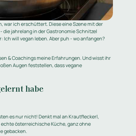
h, war ich erschüttert. Diese eine Szene mit der
 - die jahrelang in der Gastronomie Schnitzel
r: Ich will vegan leben. Aber puh - wo anfangen?
ursen & Coachings meine Erfahrungen. Und wisst ihr
oßen Augen feststellen, dass vegane
gelernt habe
n es nur nicht! Denkt mal an Krautfleckerl,
t echte österreichische Küche, ganz ohne
ne gebacken.