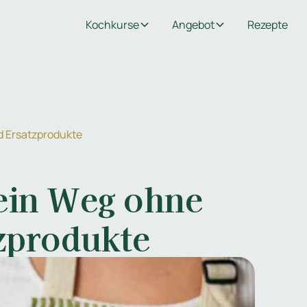
Kochkurse
Angebot
Rezepte
d Ersatzprodukte
ein Weg ohne
tzprodukte