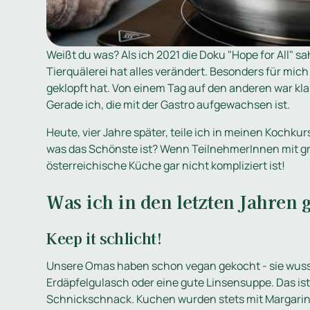
Weißt du was? Als ich 2021 die Doku "Hope for All" sa
Tierquälerei hat alles verändert. Besonders für mich
geklopft hat. Von einem Tag auf den anderen war kla
Gerade ich, die mit der Gastro aufgewachsen ist.
Heute, vier Jahre später, teile ich in meinen Kochk
was das Schönste ist? Wenn TeilnehmerInnen mit gr
österreichische Küche gar nicht kompliziert ist!
Was ich in den letzten Jahren 
Keep it schlicht!
Unsere Omas haben schon vegan gekocht - sie wusste
Erdäpfelgulasch oder eine gute Linsensuppe. Das is
Schnickschnack. Kuchen wurden stets mit Margari