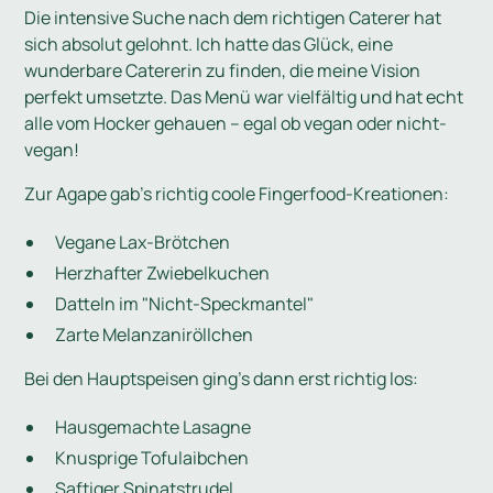
Die intensive Suche nach dem richtigen Caterer hat
sich absolut gelohnt. Ich hatte das Glück, eine
wunderbare Catererin zu finden, die meine Vision
perfekt umsetzte. Das Menü war vielfältig und hat echt
alle vom Hocker gehauen – egal ob vegan oder nicht-
vegan!
Zur Agape gab's richtig coole Fingerfood-Kreationen:
Vegane Lax-Brötchen
Herzhafter Zwiebelkuchen
Datteln im "Nicht-Speckmantel"
Zarte Melanzaniröllchen
Bei den Hauptspeisen ging's dann erst richtig los:
Hausgemachte Lasagne
Knusprige Tofulaibchen
Saftiger Spinatstrudel