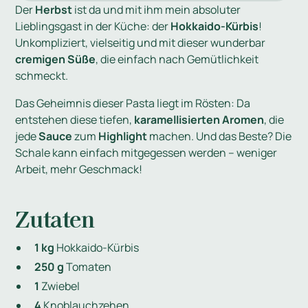
Der
Herbst
ist da und mit ihm mein absoluter
Lieblingsgast in der Küche: der
Hokkaido-Kürbis
!
Unkompliziert, vielseitig und mit dieser wunderbar
cremigen Süße
, die einfach nach Gemütlichkeit
schmeckt.
Das Geheimnis dieser Pasta liegt im Rösten: Da
entstehen diese tiefen,
karamellisierten Aromen
, die
jede
Sauce
zum
Highlight
machen. Und das Beste? Die
Schale kann einfach mitgegessen werden – weniger
Arbeit, mehr Geschmack!
Zutaten
1 kg
Hokkaido-Kürbis
250 g
Tomaten
1
Zwiebel
4
Knoblauchzehen