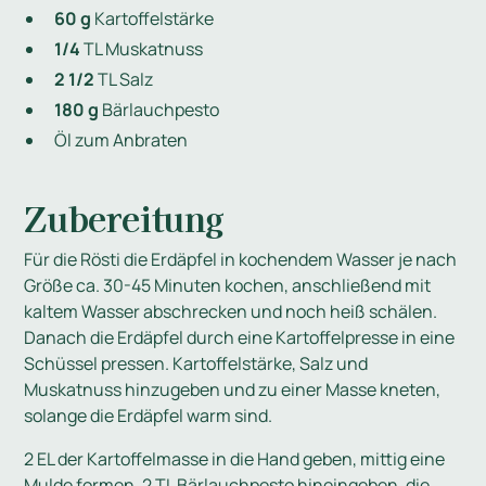
60 g
Kartoffelstärke
1/4
TL Muskatnuss
2 1/2
TL Salz
180 g
Bärlauchpesto
Öl zum Anbraten
Zubereitung
Für die Rösti die Erdäpfel in kochendem Wasser je nach
Größe ca. 30-45 Minuten kochen, anschließend mit
kaltem Wasser abschrecken und noch heiß schälen.
Danach die Erdäpfel durch eine Kartoffelpresse in eine
Schüssel pressen. Kartoffelstärke, Salz und
Muskatnuss hinzugeben und zu einer Masse kneten,
solange die Erdäpfel warm sind.
2 EL der Kartoffelmasse in die Hand geben, mittig eine
Mulde formen, 2 TL Bärlauchpesto hineingeben, die