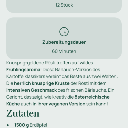
12 Stück
Zubereitungsdauer
60 Minuten
Knusprig-goldene Rösti treffen auf wildes
Frühlingsaroma
! Diese Bärlauch-Version des
Kartoffelklassikers vereint das Beste aus zwei Welten:
Die
herrlich knusprige Kruste
der Rösti mit dem
intensiven Geschmack
des frischen Bärlauchs. Ein
Gericht, das zeigt, wie kreativ die
österreichische
Küche
auch
in ihrer veganen Version
sein kann!
Zutaten
1500 g
Erdäpfel