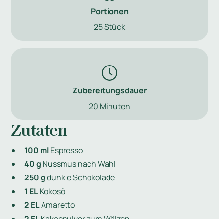
Portionen
25 Stück
Zubereitungsdauer
20 Minuten
Zutaten
100 ml
Espresso
40 g
Nussmus nach Wahl
250 g
dunkle Schokolade
1 EL
Kokosöl
2 EL
Amaretto
2 EL
Kakaopulver zum Wälzen